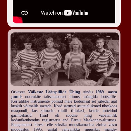
09.01.2027, laupäev 21:00
Erastatud
Aprill 2027
17.04.2027, laupäev 20:00
Erastatud
Mai 2027
05.05.2027, kolmapäev 19:00
Erastatud
Juuni 2027
23.06.2027, kolmapäev 21:00
Orkester
Väikeste Lõõtspillide Ühing
sündis
1989. aasta
Mustla laululava, Mulgimaa
juunis
noorukite taltsutamatust himust mängida lõõtspille.
Korralikke instrumente polnud meie kodumaal sel jubedal ajal
kuskilt võimalik soetada. Kord sattusid asutajaliikmed üheskoos
maapoodi, kus silmasid riiulil tillukesi, lastele mõeldud
garmoškasid. Hind oli soodne ning vabatahtlik
kodanikeühendus registreeris end Pärnu Maakonnavalitsuses.
Raugematust kirest selle seksika muusikamasina zinina vastu
moodustus 1995. aastal rahvalikku muusikat mängiv