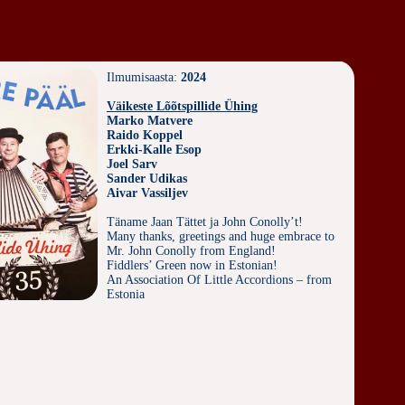
Ilmumisaasta:
2024
Väikeste Lõõtspillide Ühing
Marko Matvere
Raido Koppel
Erkki-Kalle Esop
Joel Sarv
Sander Udikas
Aivar Vassiljev
Täname Jaan Tättet ja John Conolly’t!
Many thanks, greetings and huge embrace to
Mr. John Conolly from England!
Fiddlers’ Green now in Estonian!
An Association Of Little Accordions – from
Estonia