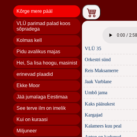
Kõrge mere pääl
VLÜ parimad palad koos
sõpradega
Kolmas kell
VLÜ 35
Pidu avalikus majas
Orkestri sünd
Hei, Sa lisa hoogu, masinist
Reis Maksamerre
erinevad plaadid
Jaak Varblane
Ekke Moor
Umbõ jama
Jää jumalaga Eestimaa
Kaks pääsukest
See terve ilm on imelik
Kargajad
Kui on kuraasi
Kalamees kuu peal
Miljuneer
Anton on kadunud